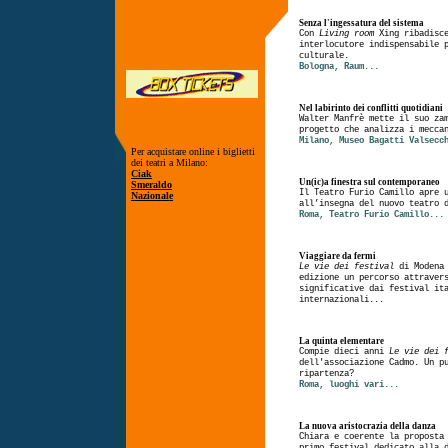
Senza l'ingessatura del sistema
Con
Living room
Xing ribadisce
interlocutore indispensabile 
culturale.
Bologna, Raum...
Nel labirinto dei conflitti quotidiani
Walter Manfrè mette il suo za
progetto che analizza i mecca
Milano, Museo Bagatti Valsecc
Per acquistare online i biglietti
dei teatri a Milano:
Ciak
Un(ic)a finestra sul contemporaneo
Smeraldo
Il Teatro Furio Camillo apre 
Nazionale
all’insegna del nuovo teatro 
Roma, Teatro Furio Camillo...
Viaggiare da fermi
Le vie dei festival
di Modena 
edizione un percorso attraver
significative dai festival it
internazionali...
La quinta elementare
Compie dieci anni
Le vie dei 
dell'associazione Cadmo. Un p
ripartenza?
Roma, luoghi vari...
La nuova aristocrazia della danza
Chiara e coerente la proposta
primo festival dedicato alla 