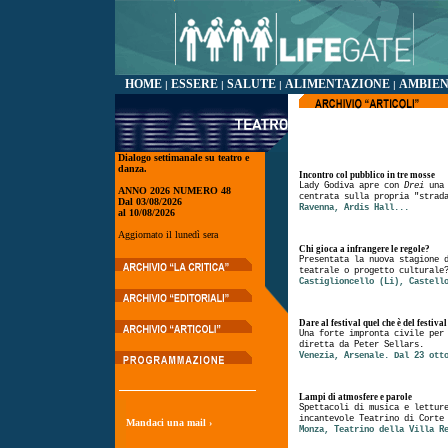
HOME
ESSERE
SALUTE
ALIMENTAZIONE
AMBIE
|
|
|
|
Dialogo settimanale su teatro e
danza.
Incontro col pubblico in tre mosse
Lady Godiva apre con
Drei
una 
ANNO 2026 NUMERO 48
centrata sulla propria "strad
Dal 03/08/2026
Ravenna, Ardis Hall...
al 10/08/2026
Aggiornato il lunedì sera
Chi gioca a infrangere le regole?
Presentata la nuova stagione 
teatrale o progetto culturale
Castiglioncello (Li), Castell
Dare al festival quel che è del festival
Una forte impronta civile per
diretta da Peter Sellars.
Venezia, Arsenale. Dal 23 ott
Lampi di atmosfere e parole
Spettacoli di musica e lettur
incantevole Teatrino di Corte
Mandaci una mail ›
Monza, Teatrino della Villa R