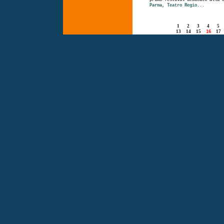
Parma, Teatro Regio...
1
2
3
4
5
13
14
15
16
17