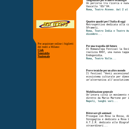
Tangenziale per le nuove tecnologie
Un percorso tra ricerca e nuo
Vascello '03/'04.
Roma, Teatro Ateneo. Dal 2 al
Quattro quadri per l'Italia di oggi
Retrospettiva dedicata alla c
Sframeli.
Roma, Teatro India e Teatro D
dicembre...
Per acquistare online i biglietti
Per una tragedia del futuro
dei teatri a Milano:
Al Romaeuropa Festival la Soc
Ciak
realizza R#07, una nuova tapp
Smeraldo
Endogonidia.
Nazionale
Roma, Teatro Valle...
Prove tecniche per un altro mondo
Il festival 'Venti ascensiona
ecosistema culturale per dimo
un'alternativa all'assolutism
Mobilitazione generale
Un'intera città in movimento 
diretto da Mario Martone per 
Napoli, luoghi vari...
Ritrovare gli antenati
Prosegue con
Rosa la Rossa
, d
Sinigaglia e dedicato a Rosa 
A.T.I.R. dedicato alle
Biogra
straordinari
...