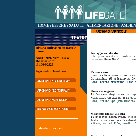
HOME
ESSERE
SALUTE
ALIMENTAZIONE
AMBIE
|
|
|
|
Dialogo settimanale su teatro e
danza.
In viaggio con il teatro
Gli appuntamenti più interess
ANNO 2026 NUMERO 48
augurare Buon Natale ai letto
Dal 03/08/2026
al 10/08/2026
Aggiornato il lunedì sera
Ritorno a casa
Eimuntas Nekrosius ricomincia
Le stagioni di Kristijonas Do
Roma, Teatro Argentina. Fino 
Uscite d'emergenza
Il fenomeno degli spazi autog
Resistenze
curata da Triangolo
Roma, Strike SpA (via Umberto
Milano per una nuova scena
Il progetto Scena Prima cresc
lombardo un cantiere "realmen
Milano, teatri Elfo, Verdi e 
Mandaci una mail ›