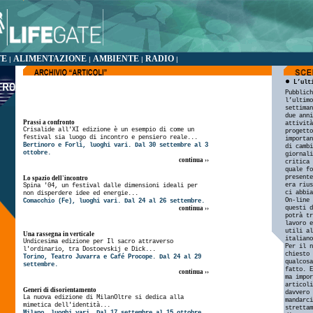
TE
ALIMENTAZIONE
AMBIENTE
RADIO
|
|
|
|
L’ult
Pubblich
l’ultimo
settiman
due anni
Prassi a confronto
attività
Crisalide all'XI edizione è un esempio di come un
progetto
festival sia luogo di incontro e pensiero reale...
importan
Bertinoro e Forlì, luoghi vari. Dal 30 settembre al 3
di cambi
ottobre.
giornali
continua ››
critica 
quale fo
presente
Lo spazio dell'incontro
era rius
Spina '04, un festival dalle dimensioni ideali per
ci abbia
non disperdere idee ed energie...
On-line 
Comacchio (Fe), luoghi vari. Dal 24 al 26 settembre.
questi d
continua ››
potrà tr
lavoro e
utili al
Una rassegna in verticale
italiano
Undicesima edizione per Il sacro attraverso
Per il n
l'ordinario, tra Dostoevskij e Dick...
chiesto 
Torino, Teatro Juvarra e Café Procope. Dal 24 al 29
qualcosa
settembre.
fatto. E
continua ››
ma impor
articol
Generi di disorientamento
davvero 
La nuova edizione di MilanOltre si dedica alla
mandarci
mimetica dell'identità...
strettam
Milano, luoghi vari. Dal 17 settembre al 15 ottobre.