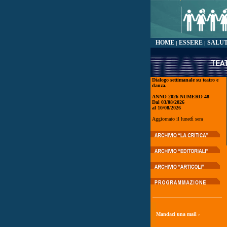
HOME
ESSERE
SALU
|
|
Dialogo settimanale su teatro e
danza.
ANNO 2026 NUMERO 48
Dal 03/08/2026
al 10/08/2026
Aggiornato il lunedì sera
Mandaci una mail ›