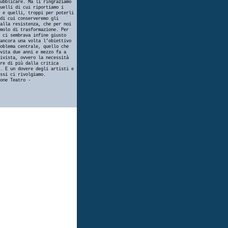
ubblicare. Ma li ringraziamo
uelli di cui riportiamo i
 e quelli, troppi per poterli
di cui conserveremo gli
alla resistenza, che per noi
molo di trasformazione. Per
 ci sembrava infine giusto
ancora una volta l’obiettivo
oblema centrale, quello che
vita due anni e mezzo fa a
ivista, ovvero la necessità
re di più dalla critica
. E un dovere degli artisti e
ssi ci rivolgiamo.
one Teatro -