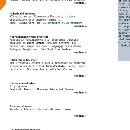
di non p
continua ››
tutti. Q
commenti
citare, 
Le festival d'automne
appelli 
XIX edizione per Romaeuropa Festival, ribalta
sono sti
privilegiata dell'autunno romano. ..
chiudere
Roma, luoghi vari. Dal 16 settembre al 28 novembre.
puntare 
continua ››
su un pr
ha dato 
questa r
di esige
Nuovi linguaggi vecchi problemi
italiana
Ridotta in finaziamento e in programma l'ultima
noi ad e
edizione di
Danza Urbana
, uno dei festival più
- Redazi
curiosi nel campo dei nuovi linguaggi della danza...
Bologna, luoghi vari. Dal 3 al 5 settembre.
continua ››
Intermezzo di fine estate
Tra i festival estivi e quelli autunnali si conferma
l'esperienza de
L'ultima luna d'estate
. Lecco, Parco
naturale di Montevecchia e della Val Curone...
continua ››
L'ultima luna d'estate
Il programma...
Festival. Parco di Montevecchia e Val Curone
continua ››
Panorami d’agosto
Rapide occhiate ai festival di questo mese...
continua ››
Una regione in movimento