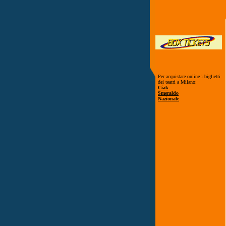
Per acquistare online i biglietti
dei teatri a Milano:
Ciak
Smeraldo
Nazionale