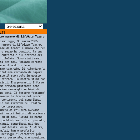
imo numero di LifeGate Teatro
iamo oggi, 30 marzo 2005
 numero di LifeGate Teatro,
ale di teatro e danza che per
 e mezzo ha compiuto la sua
 editoriale all’interno del
 LifeGate. Sono stati mesi
ti per noi. Abbiamo cercato
are il modo di fare
smo teatrale. Di rifondare la
italiana cercando di capire
sse il suo ruolo in questo
 storico. La nostra sfida non
circi. Era provarci. E forse
mo provato piuttosto bene.
rimarranno gli archivi di
ue anni. Il lettore “postumo”
ovarvi le tracce del nostro
 certamente dei contributi
le sue ricerche sul teatro
 contemporaneo.
umero di chiusura avevamo
ai nostri lettori di scrivere
 su di noi. Alcuni lo hanno
 pubblichiamo i loro piccoli,
tanti, contributi nei due
i intitolati
Bon nuit
. Altri,
molti, hanno preferito
 messaggi di carattere più
ente personale, che scegliamo