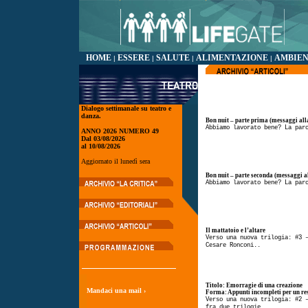
HOME
ESSERE
SALUTE
ALIMENTAZIONE
AMBIE
|
|
|
|
Dialogo settimanale su teatro e
danza.
Bon nuit – parte prima (messaggi all
Abbiamo lavorato bene? La par
ANNO 2026 NUMERO 49
Dal 03/08/2026
al 10/08/2026
Aggiornato il lunedì sera
Bon nuit – parte seconda (messaggi al
Abbiamo lavorato bene? La par
Il mattatoio e l’altare
Verso una nuova trilogia: #3 
Cesare Ronconi..
Titolo: Emorragie di una creazione
Mandaci una mail ›
Forma: Appunti incompleti per un re
Verso una nuova trilogia: #2 
fra due trilogie...