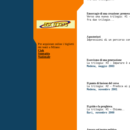
Emorragie di una creazione: premes
Verso una nuova trilogia: #1 
fra due trilogie...
A posteriori
Impressioni di un percorso co
Per acquistare online i biglietti
dei teatri a Milano:
Ciak
Smeraldo
Nazionale
Esorcismo di una generazione
La trilogia: #3 - Imparare è 
Modena, maggio 2003
Il punto di fusione del verso
La trilogia: #2 – Predica ai 
Modena, novembre 2001
Il grido e la preghiera.
La trilogia: #1 – Chioma..
Bari, novembre 2000
Ancora sul teatro politico