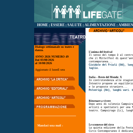
HOME
ESSERE
SALUTE
ALIMENTAZIONE
AMBIE
|
|
|
|
Dialogo settimanale su teatro e
danza.
L’anima del festival
Il senso del tempo è al centr
ANNO 2026 NUMERO 49
che il
Mittelfest
di quest’ann
Dal 03/08/2026
contemporanea...
al 10/08/2026
Cividale del Friuli (Ud), luo
luglio.
Aggiornato il lunedì sera
Italia – Resto del Mondo: X
In controtendenza alle stagio
Inteatro
propone un equilibrio
e le proposte straniere...
Polverigi (An), luoghi vari.
Ritornare a vivere
Dopo anni di silenzio Campsir
artisti e spettatori per una 
teatro. Campsirago (Lc), luog
Le scomesse del circo
Mandaci una mail ›
La quinta edizione della Fest
Circo Contemporaneo è dedicat