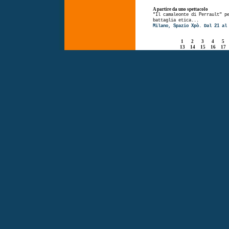
A partire da uno spettacolo
"Il camaleonte di Perrault" p
battaglia etica...
Milano, Spazio Xpò. Dal 21 al
1
2
3
4
5
13
14
15
16
17