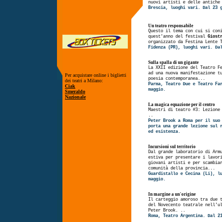
nuovi artisti e delle antiche
Brescia, luoghi vari. Dal 23 
Un teatro responsabile
Questo il tema con cui si con
quest'anno del festival
Giost
organizzato da Festina Lente 
Fidenza (PR), luoghi vari. Da
Sulla spalla di un gigante
La XXII edizione del Teatro F
ad una nuova manifestazione t
Per acquistare online i biglietti
poesia contemporanea...
dei teatri a Milano:
Parma, Teatro Due e Teatro Fa
Ciak
maggio.
Smeraldo
Nazionale
La magica equazione per il centro
Maestri di teatro #3: Lezione
..
Peter Brook a Roma per il su
porta una grande lezione sul 
ed esistenza.
Incursioni sul territorio
Dal grande laboratorio di Arm
estiva per presentare i lavor
giovani artisti e per scambia
comunità della provincia...
Guardistallo e Cecina (Li), l
maggio.
In margine a un'origine
Il carteggio amoroso tra due 
del Novecento teatrale nell'u
Peter Brook. ..
Roma, Teatro Argentina. Dal 2