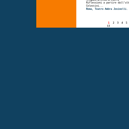
Riflessioni a partire dall’ul
Celestini...
Roma, Teatro Ambra Jovinelli.
1
2
3
4
5
13