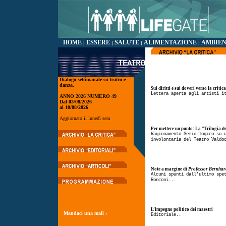
HOME
ESSERE
SALUTE
ALIMENTAZIONE
AMBIE
|
|
|
|
Dialogo settimanale su teatro e
danza.
Sui diritti e sui doveri verso la critic
Lettera aperta agli artisti i
ANNO 2026 NUMERO 49
Dal 03/08/2026
al 10/08/2026
Aggiornato il lunedì sera
Per mettere un punto: La “Trilogia d
Ragionamento Semio-logico su 
involontaria del Teatro Valdo
Note a margine di
Professor Bernhar
Alcuni spunti dall’ultimo spe
Ronconi...
L’impegno politico dei maestri
Mandaci una mail ›
Editoriale..