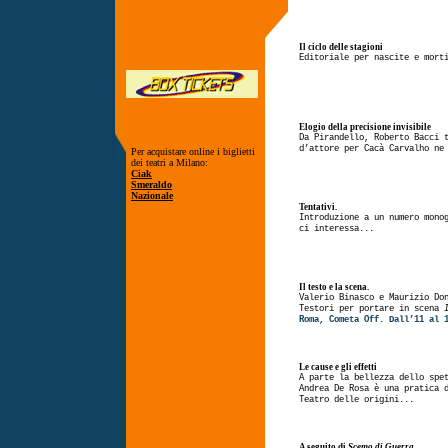
Il ciclo delle stagioni
Editoriale per nascite e mort
Elogio della precisione invisibile
Da Pirandello, Roberto Bacci 
d’attore per Cacà Carvalho n
Per acquistare online i biglietti
dei teatri a Milano:
Ciak
Smeraldo
Nazionale
Tentativi.
Introduzione a un numero mono
ci interessa...
Il testo e la scena.
Valerio Binasco e Maurizio Do
Testori per portare in scena
Roma, Cometa Off. Dall’11 al 
Le cause e gli effetti
A parte la bellezza dello spe
Andrea De Rosa è una pratica 
Teatro delle origini...
A seguito di
Scemo di Guerra