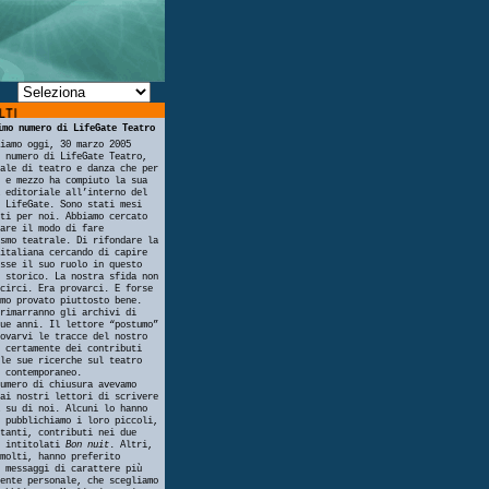
imo numero di LifeGate Teatro
iamo oggi, 30 marzo 2005
 numero di LifeGate Teatro,
ale di teatro e danza che per
 e mezzo ha compiuto la sua
 editoriale all’interno del
 LifeGate. Sono stati mesi
ti per noi. Abbiamo cercato
are il modo di fare
smo teatrale. Di rifondare la
italiana cercando di capire
sse il suo ruolo in questo
 storico. La nostra sfida non
circi. Era provarci. E forse
mo provato piuttosto bene.
rimarranno gli archivi di
ue anni. Il lettore “postumo”
ovarvi le tracce del nostro
 certamente dei contributi
le sue ricerche sul teatro
 contemporaneo.
umero di chiusura avevamo
ai nostri lettori di scrivere
 su di noi. Alcuni lo hanno
 pubblichiamo i loro piccoli,
tanti, contributi nei due
i intitolati
Bon nuit
. Altri,
molti, hanno preferito
 messaggi di carattere più
ente personale, che scegliamo