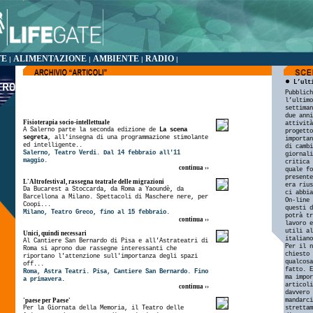
TE
ALIMENTAZIONE
AMBIENTE
RADIO
|
|
|
|
L’ult
Pubblich
l’ultimo
settiman
due anni
Fisioterapia socio-intellettuale
attività
A Salerno parte la seconda edizione de
La scena
progetto
segreta
, all'insegna di una programmazione stimolante
importan
ed intelligente..
di cambi
Salerno, Teatro Verdi. Dal 14 febbraio all'11
giornali
maggio.
critica 
continua ››
quale fo
presente
L'Altrofestival, rassegna teatrale delle migrazioni
era rius
Da Bucarest a Stoccarda, da Roma a Yaoundè, da
ci abbia
Barcellona a Milano. Spettacoli di Maschere nere, per
On-line 
Coopi...
questi d
Milano, Teatro Greco, fino al 15 febbraio.
potrà tr
continua ››
lavoro e
utili al
Unici, quindi necessari
italiano
Al Cantiere San Bernardo di Pisa e all'Astrateatri di
Per il n
Roma si aprono due rassegne interessanti che
chiesto 
riportano l'attenzione sull'importanza degli spazi
qualcosa
off...
fatto. E
Roma, Astra Teatri. Pisa, Cantiere San Bernardo. Fino
ma impor
a primavera.
articol
continua ››
davvero 
mandarci
'paese per Paese'
Per la Giornata della Memoria, il Teatro delle
strettam