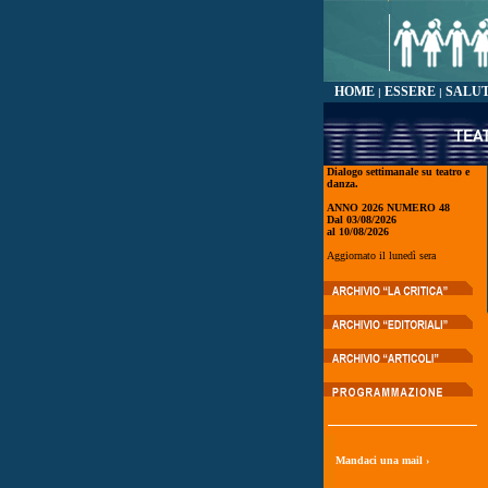
HOME
ESSERE
SALU
|
|
Dialogo settimanale su teatro e
danza.
ANNO 2026 NUMERO 48
Dal 03/08/2026
al 10/08/2026
Aggiornato il lunedì sera
Mandaci una mail ›