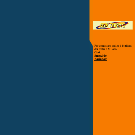
Per acquistare online i biglietti
dei teatri a Milano:
Ciak
Smeraldo
Nazionale