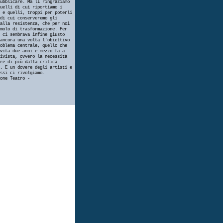
ubblicare. Ma li ringraziamo
uelli di cui riportiamo i
 e quelli, troppi per poterli
di cui conserveremo gli
alla resistenza, che per noi
molo di trasformazione. Per
 ci sembrava infine giusto
ancora una volta l’obiettivo
oblema centrale, quello che
vita due anni e mezzo fa a
ivista, ovvero la necessità
re di più dalla critica
. E un dovere degli artisti e
ssi ci rivolgiamo.
one Teatro -