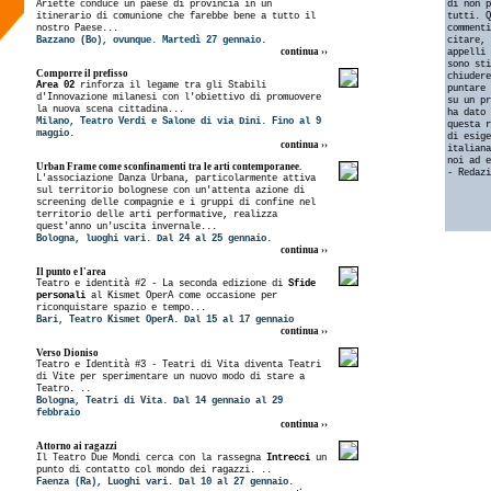
Ariette conduce un paese di provincia in un
di non p
itinerario di comunione che farebbe bene a tutto il
tutti. Q
nostro Paese...
commenti
Bazzano (Bo), ovunque. Martedì 27 gennaio.
citare, 
continua ››
appelli 
sono sti
Comporre il prefisso
chiudere
Area 02
rinforza il legame tra gli Stabili
puntare 
d'Innovazione milanesi con l'obiettivo di promuovere
su un pr
la nuova scena cittadina...
ha dato 
Milano, Teatro Verdi e Salone di via Dini. Fino al 9
questa r
maggio.
di esige
continua ››
italiana
noi ad e
Urban Frame
come sconfinamenti tra le arti contemporanee.
- Redazi
L'associazione Danza Urbana, particolarmente attiva
sul territorio bolognese con un'attenta azione di
screening delle compagnie e i gruppi di confine nel
territorio delle arti performative, realizza
quest'anno un'uscita invernale...
Bologna, luoghi vari. Dal 24 al 25 gennaio.
continua ››
Il punto e l'area
Teatro e identità #2 - La seconda edizione di
Sfide
personali
al Kismet OperA come occasione per
riconquistare spazio e tempo...
Bari, Teatro Kismet OperA. Dal 15 al 17 gennaio
continua ››
Verso Dioniso
Teatro e Identità #3 - Teatri di Vita diventa Teatri
di Vite per sperimentare un nuovo modo di stare a
Teatro. ..
Bologna, Teatri di Vita. Dal 14 gennaio al 29
febbraio
continua ››
Attorno ai ragazzi
Il Teatro Due Mondi cerca con la rassegna
Intrecci
un
punto di contatto col mondo dei ragazzi. ..
Faenza (Ra), Luoghi vari. Dal 10 al 27 gennaio.