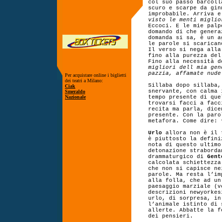
col suo passo barcoll
scuro e scarpe da gin
improbabile. Arriva e
visto le menti miglio
Eccoci. E le mie palp
domando di che genera
domanda si sa, è un a
le parole si scarican
Il verso si nega alla
fino alla purezza del
Fino alla necessità d
migliori dell mia gen
pazzia, affamate nude
Per acquistare online i biglietti
dei teatri a Milano:
Sillaba dopo sillaba,
Ciak
snervante, con calma
Smeraldo
Nazionale
tempo presente di qu
trovarsi facci a facc
recita ma parla, dice
presente. Con la paro
metafora. Come dire: 
Urlo
allora non è il 
è piuttosto la defin
nota di questo ultimo
detonazione straborda
drammaturgico di
Gent
calcolata schiettezz
che non si capisce ne
parole. Ma resta l’im
alla folla, che ad un
paesaggio marziale (v
descrizioni newyorkes
urlo, di sorpresa, in
l’animale istinto di 
allerte. Abbatte la f
dei pensieri.