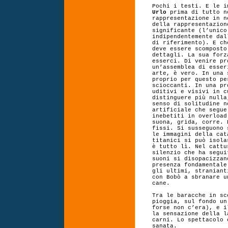
Pochi i testi. E le i
Urlo
prima di tutto n
rappresentazione in n
della rappresentazion
significante (l’unico
indipendentemente dal
di riferimento). E ch
deve essere scomposto
dettagli. La sua forz
esserci. Di venire pr
un’assemblea di esser
arte, è vero. In una 
proprio per questo pe
scioccanti. In una pr
uditivi e visivi in c
distinguere più nulla
senso di solitudine n
artificiale che segue
inebetiti in overload
suona, grida, corre. 
fissi. Si susseguono 
le immagini della cat
titanici si può isola
è tutto lì. Nel cattu
silenzio che ha segui
suoni si disopacizzan
presenza fondamentale
gli ultimi, straniant
con Bobò a sbranare u
cane.
Tra le baracche in sc
pioggia, sul fondo un
forse non c’era), e i
la sensazione della l
carni. Lo spettacolo 
sanata.