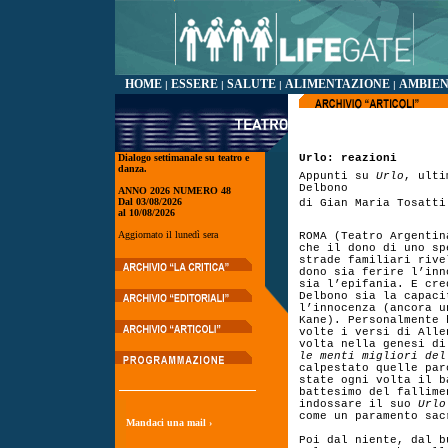
HOME
ESSERE
SALUTE
ALIMENTAZIONE
AMBIE
|
|
|
|
Dialogo settimanale su teatro e
Urlo: reazioni
danza.
Appunti su
Urlo
, ulti
Delbono
ANNO 2026 NUMERO 48
Dal 03/08/2026
di Gian Maria Tosatti
al 10/08/2026
Aggiornato il lunedì sera
ROMA (Teatro Argentin
che il dono di uno sp
strade familiari rive
dono sia ferire l’inn
sia l’epifania. E cre
Delbono sia la capaci
l’innocenza (ancora u
Kane). Personalmente 
volte i versi di Alle
volta nella genesi di
le menti migliori del
calpestato quelle par
state ogni volta il b
battesimo del fallime
indossare il suo
Urlo
come un paramento sac
Mandaci una mail ›
Poi dal niente, dal b